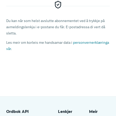
Du kan når som helst avslutte abonnementet ved å trykkje på
avmeldings­lenkja i e-postane du får. E-post­adressa di vert då
sletta.
Les meir om korleis me handsamar data i
personvern­erklæringa
vår
.
Ordbok API
Lenkjer
Meir