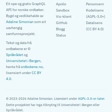
Eit ope og gratis GraphQL
Apollo
Personvern
API for norske ordbøker.
Sandbox
Kodelisens
Bygd og vedlikehalde av
Vis-klient
(AGPL-3.0+)
Adaline Simonian
som eit
GitHub
Datalisens
uavhengig
Blogg
(CC BY 4.0)
samfunnsprosjekt.
Status
Tekst og data frå
ordbøkene er ©
Språkrådet
og
Universitetet i Bergen
,
henta frå
ordbokene.no
,
lisensiert under
CC BY
4.0
.
© 2023-2026 Adaline Simonian. Lisensiert under
AGPL-3.0-or-later
.
Dette prosjektet har inga tilknyting til Universitetet i Bergen eller
Språkrådet.