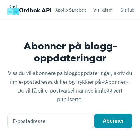
Ordbok API
Apollo Sandbox
Vis-klient
GitHub
Apollo Sandbox
Vis-klient
Abonner på blogg­
GitHub
oppdateringar
Blogg
Viss du vil abonnere på blogg­oppdateringar, skriv du
inn e-post­adressa di her og trykkjer på «Abonner».
Status
Du vil få eit e-post­varsel når nye innlegg vert
publiserte.
Maks 100 teikn
Abonner